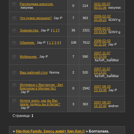
Распродажа алкоголя.
2011-05-07
0
214
easyeas
00:01:06
easyeas
2009-02-02
Что нужно женщине?
Jay-P
7
363
20:28:22
SONY-g
2009-02-01
Знакомства.
Jay-P
[
1
2
]
36
2321
23:43:53
SONY-g
2008-02-02
Общение.
Jay-P
[
1
2
3
4
]
108
7612
00:11:59
Jay-P
2007-11-07
Мобильник.
Jay-P
7
590
23:15:59
КаТяЯ_ЗаЙйКа!
2007-11-07
Ваш рабочий стол
Norma
2
520
23:13:02
КаТяЯ_ЗаЙйКа!
Интервью с Вахтангом - Бит
2007-08-25
Боксером в Москве №1
0
2942
23:19:48
Jay-P
Jay-P
Хотите знать, как бы Вас
2007-08-23
звали, родись вы в Китае?
3
363
16:10:40
andron
Jay-P
Страница:
1
»
Hip-Hop Family. Здесь живёт Хип-Хоп.©
»
Болталака.