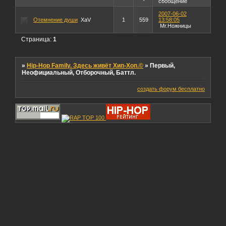
сообщение
2007-06-02
Отемнение души
XaV
1
559
13:58:05
Mr.Ножницы
Страница:
1
»
Hip-Hop Family. Здесь живёт Хип-Хоп.©
»
Первый,
Неофициальный, Отборочный, Баттл.
создать форум бесплатно