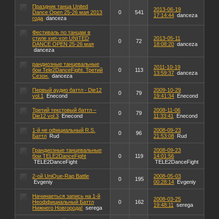
Праздник танца United
2013-06-19
Dance Open 25-26 мая 2013
0
541
17:14:44
danceza
года
danceza
Фестиваль по танцам в
стиле хип-хоп UNITED
2013-05-11
0
72
DANCE OPEN 25-26 мая
18:08:20
danceza
danceza
рандиозные танцевальные
2011-10-19
бои Tele2DanceFight. Третий
0
113
13:59:37
danceza
Сезон.
danceza
Первый аудио баттл - Die12
2009-10-29
0
79
vol.1
Enecond
19:41:34
Enecond
Третий текстовый баттл –
2008-11-06
0
79
Die12 vol.3
Enecond
11:33:41
Enecond
1-й не официальный R.S.
2008-09-23
0
96
Баттл
Rud
21:53:08
Rud
Грандиозные танцевальные
2008-09-23
бои TELE2DanceFight
0
119
14:01:56
TELE2DanceFight
TELE2DanceFight
2-ой UniQue-Rap Battle
2008-05-03
0
195
Evgeniy
00:28:14
Evgeniy
Начинаеться запись на 1-й
2008-03-25
Неоффициальный Баттл
0
162
19:48:11
serega
Нижнего Новгорода!
serega