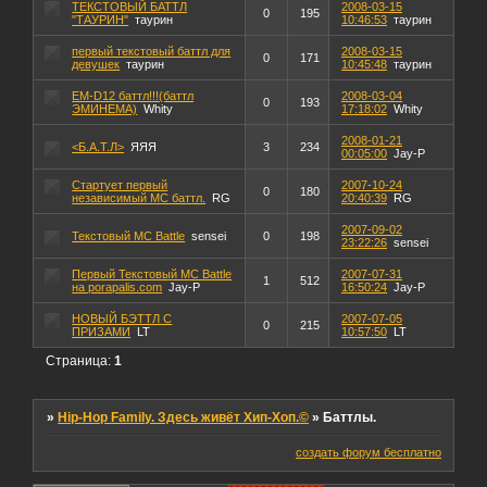
ТЕКСТОВЫЙ БАТТЛ
2008-03-15
0
195
"ТАУРИН"
таурин
10:46:53
таурин
первый текстовый баттл для
2008-03-15
0
171
девушек
таурин
10:45:48
таурин
EM-D12 баттл!!!(баттл
2008-03-04
0
193
ЭМИНЕМА)
Whity
17:18:02
Whity
2008-01-21
<Б.А.Т.Л>
ЯЯЯ
3
234
00:05:00
Jay-P
Стартует первый
2007-10-24
0
180
независимый MC баттл.
RG
20:40:39
RG
2007-09-02
Текстовый МС Battle
sensei
0
198
23:22:26
sensei
Первый Текстовый МС Battle
2007-07-31
1
512
на рorapalis.com
Jay-P
16:50:24
Jay-P
НОВЫЙ БЭТТЛ С
2007-07-05
0
215
ПРИЗАМИ
LT
10:57:50
LT
Страница:
1
»
Hip-Hop Family. Здесь живёт Хип-Хоп.©
»
Баттлы.
создать форум бесплатно