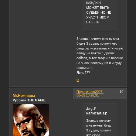
КАЖДЫЙ
МОЖЕТ БЫТЬ
СУДЬЁЙ НО НЕ
УЧАСТНИКОМ
БАТЛЛА!!!
Знаешь почему мне нужны
будут 3 судьи, потому что
сюда записываються (я имею
ввиду на баттл) с других
сайтов, а тех людей я вообще
не знаю, поетому их я и буду
оценивать....
Ясно???
0
Поделиться
2007-
10
Mr.Ножницы
06-05 13:28:31
Русский THE GAME.
Jay-P
написал(а):
Знаешь почему
мне нужны будут
3 судьи, потому
что сюда