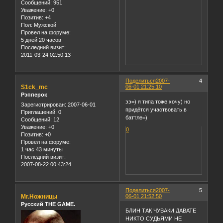
Сообщений:
951
Уважение:
+0
Позитив:
+4
Пол:
Мужской
Провел на форуме:
5 дней 20 часов
Последний визит:
2011-03-24 02:50:13
Поделиться
2007-
4
S1ck_mc
06-01 21:25:10
Рэпперок
ээ=) я типа тоже хочу) но
Зарегистрирован
: 2007-06-01
придётся участвовать в
Приглашений:
0
баттле=)
Сообщений:
12
Уважение:
+0
0
Позитив:
+0
Провел на форуме:
1 час 43 минуты
Последний визит:
2007-08-22 00:43:24
Поделиться
2007-
5
Mr.Ножницы
06-01 21:52:50
Русский THE GAME.
БЛИН ТАК ЧУВАКИ ДАВАТЕ
НИКТО СУДЬЯМИ НЕ