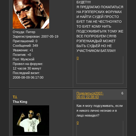
БУДЕТ!!!!
Я ПРЕДЛАГАЮ ПОКАПАТЬСЯ
НА РЭППЕРСКИХ ФОРУМАХ
И НАЙТИ СУДЕЙ ПРОСТО
БУЕТ ТАК НЕ ЧЕСТНО!!!КТО
ТО БУЕТ КОМУ НИТЬ
ПОДСУЖИВАТЬ!!!К ТОМУ ЖЕ
Откуда:
Питер
ВСЕ ПОПРОБУЕМ СЯ!!!В
Зарегистрирован
: 2007-05-19
Приглашений:
0
РЭПЕ!!КАЖДЫЙ МОЖЕТ
Сообщений:
349
БЫТЬ СУДЬЁЙ НО НЕ
Уважение:
+1
УЧАСТНИКОМ БАТЛЛА!!!
Позитив:
+0
0
Пол:
Мужской
Провел на форуме:
12 часов 30 минут
Последний визит:
2008-08-09 06:17:00
Поделиться
2007-
6
T.I.
06-01 22:38:43
Tha King
Как я могу подсуживать, если
я никого лично незнаю и в
лицо невидел?
0