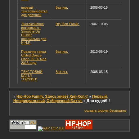
первый
Баттлы.
2008-03-15
текстовый баттл
для девушек
Эксклюзивное
Hip-Hop Family.
2007-10-05
интервью от
Smoothe Da
Hustler,
специально для
H.H.F.
Праздник танца
Баттлы.
2013-06-19
United Dance
Open 25-26 мая
2013 года
ТЕКСТОВЫЙ
Баттлы.
2008-03-15
БАТТЛ
"ТАУРИН"
»
Hip-Hop Family. Здесь живёт Хип-Хоп.©
»
Первый,
Неофициальный, Отборочный Баттл.
»
Для судей!!!
создать форум бесплатно