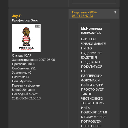
Поделиться
2007-
9
Jay-P
06-04 16:47:23
Профессор Хаос
Mr.Ножницы
написал(а):
БЛИН ТАК
ЧУВАКИ ДАВАТЕ
НИКТО
СУДЬЯМИ НЕ
Откуда:
ЮАР
БУДЕТ!!!!Я
Зарегистрирован
: 2007-05-06
ПРЕДЛАГАЮ
Приглашений:
0
ПОКАПАТЬСЯ
Сообщений:
951
НА
Уважение:
+0
РЭППЕРСКИХ
Позитив:
+4
ФОРУМАХ И
Пол:
Мужской
НАЙТИ СУДЕЙ
Провел на форуме:
ПРОСТО БУЕТ
5 дней 20 часов
ТАК НЕ
Последний визит:
2011-03-24 02:50:13
ЧЕСТНО!!!КТО
ТО БУЕТ КОМУ
НИТЬ
ПОДСУЖИВАТЬ!!!
К ТОМУ ЖЕ ВСЕ
ПОПРОБУЕМ
СЯ!!!В РЭПЕ!!