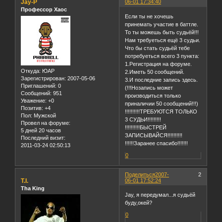
Jay-P
06-01 17:34:40
Профессор Хаос
Если ты не хочешь
принемать участие в баттле.
То ты можешь быть судьёй!!!
Нам требуеться ещё 3 судьи.
Что бы стать судьёй тебе
потребуеться всего 3 пункта:
1.Регистрация на форуме.
Откуда:
ЮАР
2.Иметь 50 сообщений.
Зарегистрирован
: 2007-05-06
3.И последние запись здесь.
Приглашений:
0
(!!!Нозапись может
Сообщений:
951
производиться только
Уважение:
+0
приналичии 50 сообщений!!!)
Позитив:
+4
!!!!!!!!!!ТРЕБУЮТСЯ ТОЛЬКО
Пол:
Мужской
3 СУДЬИ!!!!!!!!!
Провел на форуме:
!!!!!!!!!!БЫСТРЕЙ
5 дней 20 часов
ЗАПИСЫВАЙСЯ!!!!!!!!!!
Последний визит:
!!!!!!Заранее спасибо!!!!!!!
2011-03-24 02:50:13
0
Поделиться
2007-
2
T.I.
06-01 17:52:24
Tha King
Jay, я передумал...я судьёй
буду,окей?
0