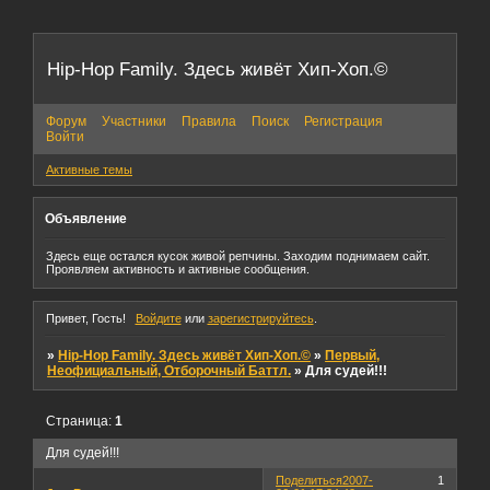
Hip-Hop Family. Здесь живёт Хип-Хоп.©
Форум
Участники
Правила
Поиск
Регистрация
Войти
Активные темы
Объявление
Здесь еще остался кусок живой репчины. Заходим поднимаем сайт.
Проявляем активность и активные сообщения.
Привет, Гость!
Войдите
или
зарегистрируйтесь
.
»
Hip-Hop Family. Здесь живёт Хип-Хоп.©
»
Первый,
Неофициальный, Отборочный Баттл.
»
Для судей!!!
Страница:
1
Для судей!!!
Поделиться
2007-
1