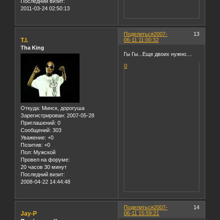
Последний визит:
2011-03-24 02:50:13
Поделиться
2007-
13
T.I.
06-11 11:00:32
Tha King
Гы Гы...Еще двоих нужно....
0
Откуда:
Минск, дорогуша
Зарегистрирован
: 2007-05-28
Приглашений:
0
Сообщений:
303
Уважение:
+0
Позитив:
+0
Пол:
Мужской
Провел на форуме:
20 часов 30 минут
Последний визит:
2008-04-22 14:44:48
Поделиться
2007-
14
Jay-P
06-11 15:59:21