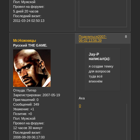
Пол:
Мужской
Провел на форуме:
5 дней 20 часов
Последний визит:
2011-03-24 02:50:13
Поделиться
2007-
8
Mr.Ножницы
06-02 13:56:39
Русский THE GAME.
Jay-P
написал(а):
я создам темку
для вопросов
туда всё
впихнём
Откуда:
Питер
Зарегистрирован
: 2007-05-19
Аха
Приглашений:
0
Сообщений:
349
0
Уважение:
+1
Позитив:
+0
Пол:
Мужской
Провел на форуме:
12 часов 30 минут
Последний визит:
2008-08-09 06:17:00