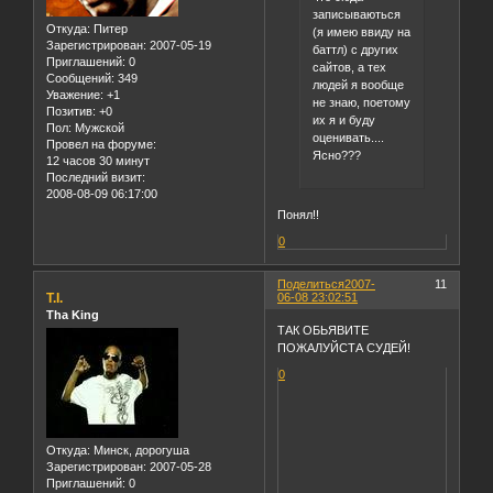
записываються
Откуда:
Питер
(я имею ввиду на
Зарегистрирован
: 2007-05-19
баттл) с других
Приглашений:
0
сайтов, а тех
Сообщений:
349
людей я вообще
Уважение:
+1
не знаю, поетому
Позитив:
+0
их я и буду
Пол:
Мужской
оценивать....
Провел на форуме:
Ясно???
12 часов 30 минут
Последний визит:
2008-08-09 06:17:00
Понял!!
0
Поделиться
2007-
11
T.I.
06-08 23:02:51
Tha King
ТАК ОБЬЯВИТЕ
ПОЖАЛУЙСТА СУДЕЙ!
0
Откуда:
Минск, дорогуша
Зарегистрирован
: 2007-05-28
Приглашений:
0